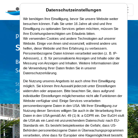
Datenschutzeinstellungen
Wir benötigen Ihre Einwilligung, bevor Sie unsere Website weiter
besuchen können. Falls Sie unter 16 Jahre alt sind und Ihre
Einwilligung zu optionalen Services geben möchten, müssen Sie
professioneller & fachgerechter
Ihre Erziehungsberechtigten um Erlaubnis bitten.
Wir verwenden Cookies und andere Technologien auf unserer
Website. Einige von ihnen sind essenziell, während andere uns
Schwimmbadbau
helfen, diese Website und Ihre Erfahrung zu verbessern.
Personenbezogene Daten können verarbeitet werden (z. B. IP-
Adressen), z. B. für personalisierte Anzeigen und Inhalte oder die
Beratung • Planung • Montage • Zubehör •
Messung von Anzeigen und Inhalten. Weitere Informationen über
die Verwendung Ihrer Daten finden Sie in unserer
Service
Datenschutzerklärung.
Die Nutzung unseres Angebots ist auch ohne Ihre Einwilligung
Stilvoll geplant und technisch einwandfrei montierte
möglich. Sie können Ihre Auswahl jederzeit unter Einstellungen
Schwimmbäder für den Innen- und Außenbereich.
widerrufen oder anpassen. Bitte beachten Sie, dass aufgrund
individueller Einstellungen möglicherweise nicht alle Funktionen der
Website verfügbar sind. Einige Services verarbeiten
personenbezogene Daten in den USA. Mit Ihrer Einwilligung zur
Nutzung dieser Services willigen Sie auch in die Verarbeitung Ihrer
Daten in den USA gemäß Art. 49 (1) lit. a GDPR ein. Der EuGH stuft
die USA als ein Land mit unzureichendem Datenschutz nach EU-
Standards ein. Es besteht beispielsweise die Gefahr, dass US-
Behörden personenbezogene Daten in Überwachungsprogrammen
verarbeiten, ohne dass für Europäer eine Klagemöglichkeit besteht.